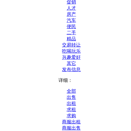
促销
人才
房产
汽车
便民
二手
精品
交易转让
吃喝玩乐
兴趣爱好
其它
发布信息
详细：
全部
出售
出租
求租
求购
商服出租
商服出售