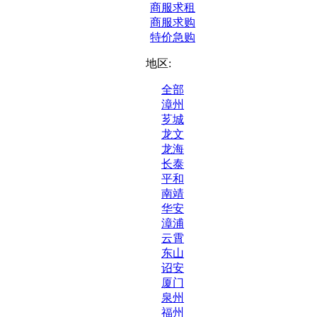
商服求租
商服求购
特价急购
地区:
全部
漳州
芗城
龙文
龙海
长泰
平和
南靖
华安
漳浦
云霄
东山
诏安
厦门
泉州
福州