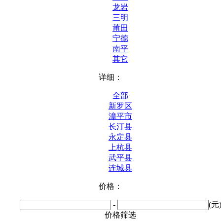
龙岩
三明
莆田
宁德
南平
其它
详细：
全部
新罗区
漳平市
长汀县
永定县
上杭县
武平县
连城县
价格：
-
(元
价格筛选