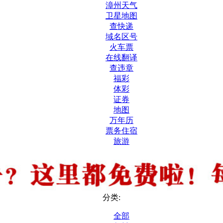
漳州天气
卫星地图
查快递
域名区号
火车票
在线翻译
查违章
福彩
体彩
证券
地图
万年历
票务住宿
旅游
分类:
全部