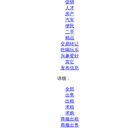
促销
人才
房产
汽车
便民
二手
精品
交易转让
吃喝玩乐
兴趣爱好
其它
发布信息
详细：
全部
出售
出租
求租
求购
商服出租
商服出售