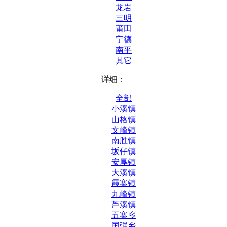
龙岩
三明
莆田
宁德
南平
其它
详细：
全部
小溪镇
山格镇
文峰镇
南胜镇
坂仔镇
安厚镇
大溪镇
霞寨镇
九峰镇
芦溪镇
五寨乡
国强乡