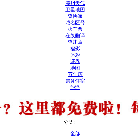
漳州天气
卫星地图
查快递
域名区号
火车票
在线翻译
查违章
福彩
体彩
证券
地图
万年历
票务住宿
旅游
分类:
全部