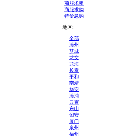
商服求租
商服求购
特价急购
地区:
全部
漳州
芗城
龙文
龙海
长泰
平和
南靖
华安
漳浦
云霄
东山
诏安
厦门
泉州
福州