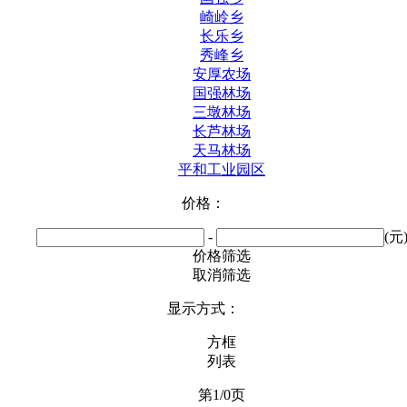
崎岭乡
长乐乡
秀峰乡
安厚农场
国强林场
三墩林场
长芦林场
天马林场
平和工业园区
价格：
-
(元
价格筛选
取消筛选
显示方式：
方框
列表
第1/0页