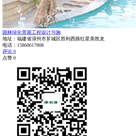
园林绿化景观工程设计与施
地址：福建省漳州市芗城区胜利西路红星美凯龙
电话：
15860617808
评论 0
点赞 0